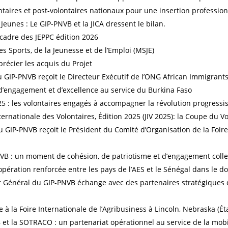
aires et post-volontaires nationaux pour une insertion professionne
eunes : Le GIP-PNVB et la JICA dressent le bilan.
 cadre des JEPPC édition 2026
s Sports, de la Jeunesse et de l’Emploi (MSJE)
récier les acquis du Projet
u GIP-PNVB reçoit le Directeur Exécutif de l’ONG African Immigrants
 d’engagement et d’excellence au service du Burkina Faso
25 : les volontaires engagés à accompagner la révolution progressi
ternationale des Volontaires, Édition 2025 (JIV 2025): la Coupe du Vo
u GIP-PNVB reçoit le Président du Comité d’Organisation de la Foire 
VB : un moment de cohésion, de patriotisme et d’engagement colle
opération renforcée entre les pays de l’AES et le Sénégal dans le d
r Général du GIP-PNVB échange avec des partenaires stratégiques 
 à la Foire Internationale de l’Agribusiness à Lincoln, Nebraska (É
 et la SOTRACO : un partenariat opérationnel au service de la mobi