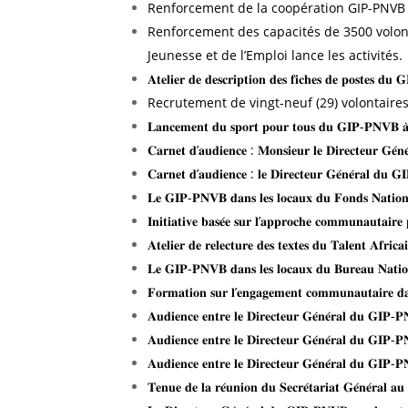
Renforcement de la coopération GIP-PNVB – 
Renforcement des capacités de 3500 volonta
Jeunesse et de l’Emploi lance les activités.
𝐀𝐭𝐞𝐥𝐢𝐞𝐫 𝐝𝐞 𝐝𝐞𝐬𝐜𝐫𝐢𝐩𝐭𝐢𝐨𝐧 𝐝𝐞𝐬 𝐟𝐢𝐜𝐡𝐞𝐬 𝐝𝐞 𝐩𝐨𝐬𝐭𝐞𝐬 𝐝
Recrutement de vingt-neuf (29) volontaire
𝐋𝐚𝐧𝐜𝐞𝐦𝐞𝐧𝐭 𝐝𝐮 𝐬𝐩𝐨𝐫𝐭 𝐩𝐨𝐮𝐫 𝐭𝐨𝐮𝐬 𝐝𝐮 𝐆𝐈𝐏-𝐏𝐍𝐕𝐁 𝐚̀ 𝐭
𝐂𝐚𝐫𝐧𝐞𝐭 𝐝’𝐚𝐮𝐝𝐢𝐞𝐧𝐜𝐞 : 𝐌𝐨𝐧𝐬𝐢𝐞𝐮𝐫 𝐥𝐞 𝐃𝐢𝐫𝐞𝐜𝐭𝐞𝐮𝐫 𝐆𝐞
𝐂𝐚𝐫𝐧𝐞𝐭 𝐝’𝐚𝐮𝐝𝐢𝐞𝐧𝐜𝐞 : 𝐥𝐞 𝐃𝐢𝐫𝐞𝐜𝐭𝐞𝐮𝐫 𝐆𝐞́𝐧𝐞́𝐫𝐚𝐥 𝐝𝐮 𝐆𝐈
𝐋𝐞 𝐆𝐈𝐏-𝐏𝐍𝐕𝐁 𝐝𝐚𝐧𝐬 𝐥𝐞𝐬 𝐥𝐨𝐜𝐚𝐮𝐱 𝐝𝐮 𝐅𝐨𝐧𝐝𝐬 𝐍𝐚𝐭𝐢𝐨
𝐈𝐧𝐢𝐭𝐢𝐚𝐭𝐢𝐯𝐞 𝐛𝐚𝐬𝐞́𝐞 𝐬𝐮𝐫 𝐥’𝐚𝐩𝐩𝐫𝐨𝐜𝐡𝐞 𝐜𝐨𝐦𝐦𝐮𝐧𝐚𝐮𝐭𝐚𝐢𝐫𝐞 
𝐀𝐭𝐞𝐥𝐢𝐞𝐫 𝐝𝐞 𝐫𝐞𝐥𝐞𝐜𝐭𝐮𝐫𝐞 𝐝𝐞𝐬 𝐭𝐞𝐱𝐭𝐞𝐬 𝐝𝐮 𝐓𝐚𝐥𝐞𝐧𝐭 𝐀𝐟𝐫𝐢𝐜𝐚𝐢
𝐋𝐞 𝐆𝐈𝐏-𝐏𝐍𝐕𝐁 𝐝𝐚𝐧𝐬 𝐥𝐞𝐬 𝐥𝐨𝐜𝐚𝐮𝐱 𝐝𝐮 𝐁𝐮𝐫𝐞𝐚𝐮 𝐍𝐚𝐭𝐢𝐨𝐧
𝐅𝐨𝐫𝐦𝐚𝐭𝐢𝐨𝐧 𝐬𝐮𝐫 𝐥’𝐞𝐧𝐠𝐚𝐠𝐞𝐦𝐞𝐧𝐭 𝐜𝐨𝐦𝐦𝐮𝐧𝐚𝐮𝐭𝐚𝐢𝐫𝐞 𝐝𝐚𝐧𝐬 
𝐀𝐮𝐝𝐢𝐞𝐧𝐜𝐞 𝐞𝐧𝐭𝐫𝐞 𝐥𝐞 𝐃𝐢𝐫𝐞𝐜𝐭𝐞𝐮𝐫 𝐆𝐞́𝐧𝐞́𝐫𝐚𝐥 𝐝𝐮 𝐆𝐈𝐏-
𝐀𝐮𝐝𝐢𝐞𝐧𝐜𝐞 𝐞𝐧𝐭𝐫𝐞 𝐥𝐞 𝐃𝐢𝐫𝐞𝐜𝐭𝐞𝐮𝐫 𝐆𝐞́𝐧𝐞́𝐫𝐚𝐥 𝐝𝐮 𝐆𝐈𝐏-𝐏
𝐀𝐮𝐝𝐢𝐞𝐧𝐜𝐞 𝐞𝐧𝐭𝐫𝐞 𝐥𝐞 𝐃𝐢𝐫𝐞𝐜𝐭𝐞𝐮𝐫 𝐆𝐞́𝐧𝐞́𝐫𝐚𝐥 𝐝𝐮 𝐆𝐈𝐏-𝐏
𝐓𝐞𝐧𝐮𝐞 𝐝𝐞 𝐥𝐚 𝐫𝐞́𝐮𝐧𝐢𝐨𝐧 𝐝𝐮 𝐒𝐞𝐜𝐫𝐞́𝐭𝐚𝐫𝐢𝐚𝐭 𝐆𝐞́𝐧𝐞́𝐫𝐚𝐥 