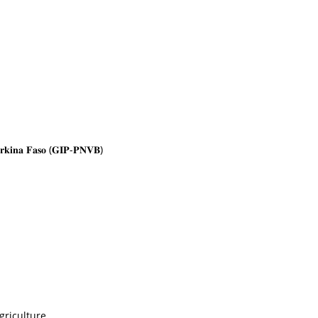
 𝐁𝐮𝐫𝐤𝐢𝐧𝐚 𝐅𝐚𝐬𝐨 (𝐆𝐈𝐏-𝐏𝐍𝐕𝐁)
griculture