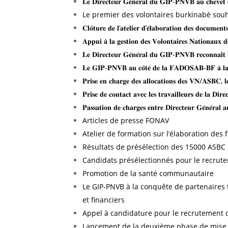
𝐋𝐞 𝐃𝐢𝐫𝐞𝐜𝐭𝐞𝐮𝐫 𝐆𝐞́𝐧𝐞́𝐫𝐚𝐥 𝐝𝐮 𝐆𝐈𝐏-𝐏𝐍𝐕𝐁 𝐚𝐮 𝐜𝐡𝐞𝐯𝐞𝐭 𝐝
Le premier des volontaires burkinabè sou
𝐂𝐥𝐨̂𝐭𝐮𝐫𝐞 𝐝𝐞 𝐥’𝐚𝐭𝐞𝐥𝐢𝐞𝐫 𝐝’𝐞́𝐥𝐚𝐛𝐨𝐫𝐚𝐭𝐢𝐨𝐧 𝐝𝐞𝐬 𝐝𝐨𝐜𝐮𝐦𝐞𝐧
𝐀𝐩𝐩𝐮𝐢 𝐚̀ 𝐥𝐚 𝐠𝐞𝐬𝐭𝐢𝐨𝐧 𝐝𝐞𝐬 𝐕𝐨𝐥𝐨𝐧𝐭𝐚𝐢𝐫𝐞𝐬 𝐍𝐚𝐭𝐢𝐨𝐧𝐚𝐮𝐱 
𝐋𝐞 𝐃𝐢𝐫𝐞𝐜𝐭𝐞𝐮𝐫 𝐆𝐞́𝐧𝐞́𝐫𝐚𝐥 𝐝𝐮 𝐆𝐈𝐏-𝐏𝐍𝐕𝐁 𝐫𝐞𝐜𝐨𝐧𝐧𝐚𝐢̂𝐭 𝐥
𝐋𝐞 𝐆𝐈𝐏-𝐏𝐍𝐕𝐁 𝐚𝐮 𝐜𝐨̂𝐭𝐞́ 𝐝𝐞 𝐥𝐚 𝐅𝐀𝐃𝐎𝐒𝐀𝐁-𝐁𝐅 𝐚̀ 𝐥𝐚 𝐧
𝐏𝐫𝐢𝐬𝐞 𝐞𝐧 𝐜𝐡𝐚𝐫𝐠𝐞 𝐝𝐞𝐬 𝐚𝐥𝐥𝐨𝐜𝐚𝐭𝐢𝐨𝐧𝐬 𝐝𝐞𝐬 𝐕𝐍/𝐀𝐒𝐁𝐂
𝐏𝐫𝐢𝐬𝐞 𝐝𝐞 𝐜𝐨𝐧𝐭𝐚𝐜𝐭 𝐚𝐯𝐞𝐜 𝐥𝐞𝐬 𝐭𝐫𝐚𝐯𝐚𝐢𝐥𝐥𝐞𝐮𝐫𝐬 𝐝𝐞 𝐥𝐚 𝐃𝐢
𝐏𝐚𝐬𝐬𝐚𝐭𝐢𝐨𝐧 𝐝𝐞 𝐜𝐡𝐚𝐫𝐠𝐞𝐬 𝐞𝐧𝐭𝐫𝐞 𝐃𝐢𝐫𝐞𝐜𝐭𝐞𝐮𝐫 𝐆𝐞́𝐧𝐞́𝐫
Articles de presse FONAV
Atelier de formation sur l’élaboration des
Résultats de présélection des 15000 ASBC
Candidats présélectionnés pour le recrut
Promotion de la santé communautaire
Le GIP-PNVB à la conquête de partenaires
et financiers
Appel à candidature pour le recrutement d
Lancement de la deuxième phase de mise à 