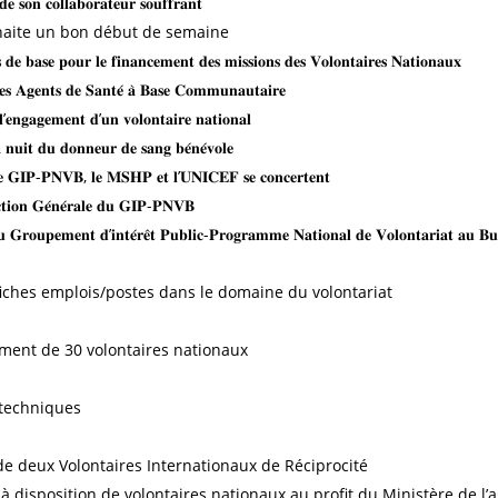
 𝐬𝐨𝐧 𝐜𝐨𝐥𝐥𝐚𝐛𝐨𝐫𝐚𝐭𝐞𝐮𝐫 𝐬𝐨𝐮𝐟𝐟𝐫𝐚𝐧𝐭
haite un bon début de semaine
𝐭𝐬 𝐝𝐞 𝐛𝐚𝐬𝐞 𝐩𝐨𝐮𝐫 𝐥𝐞 𝐟𝐢𝐧𝐚𝐧𝐜𝐞𝐦𝐞𝐧𝐭 𝐝𝐞𝐬 𝐦𝐢𝐬𝐬𝐢𝐨𝐧𝐬 𝐝𝐞𝐬 𝐕𝐨𝐥𝐨𝐧𝐭𝐚𝐢𝐫𝐞𝐬 𝐍𝐚𝐭𝐢𝐨𝐧𝐚𝐮𝐱
𝐝𝐞𝐬 𝐀𝐠𝐞𝐧𝐭𝐬 𝐝𝐞 𝐒𝐚𝐧𝐭𝐞́ 𝐚̀ 𝐁𝐚𝐬𝐞 𝐂𝐨𝐦𝐦𝐮𝐧𝐚𝐮𝐭𝐚𝐢𝐫𝐞
’𝐞𝐧𝐠𝐚𝐠𝐞𝐦𝐞𝐧𝐭 𝐝’𝐮𝐧 𝐯𝐨𝐥𝐨𝐧𝐭𝐚𝐢𝐫𝐞 𝐧𝐚𝐭𝐢𝐨𝐧𝐚𝐥
𝐮𝐢𝐭 𝐝𝐮 𝐝𝐨𝐧𝐧𝐞𝐮𝐫 𝐝𝐞 𝐬𝐚𝐧𝐠 𝐛𝐞́𝐧𝐞́𝐯𝐨𝐥𝐞
, 𝐥𝐞 𝐆𝐈𝐏-𝐏𝐍𝐕𝐁, 𝐥𝐞 𝐌𝐒𝐇𝐏 𝐞𝐭 𝐥’𝐔𝐍𝐈𝐂𝐄𝐅 𝐬𝐞 𝐜𝐨𝐧𝐜𝐞𝐫𝐭𝐞𝐧𝐭
𝐫𝐞𝐜𝐭𝐢𝐨𝐧 𝐆𝐞́𝐧𝐞́𝐫𝐚𝐥𝐞 𝐝𝐮 𝐆𝐈𝐏-𝐏𝐍𝐕𝐁
𝐥 𝐚𝐮 𝐆𝐫𝐨𝐮𝐩𝐞𝐦𝐞𝐧𝐭 𝐝’𝐢𝐧𝐭𝐞́𝐫𝐞̂𝐭 𝐏𝐮𝐛𝐥𝐢𝐜-𝐏𝐫𝐨𝐠𝐫𝐚𝐦𝐦𝐞 𝐍𝐚𝐭𝐢𝐨𝐧𝐚𝐥 𝐝𝐞 𝐕𝐨𝐥𝐨𝐧𝐭𝐚𝐫𝐢𝐚𝐭 𝐚
 fiches emplois/postes dans le domaine du volontariat
ement de 30 volontaires nationaux
 techniques
e deux Volontaires Internationaux de Réciprocité
disposition de volontaires nationaux au profit du Ministère de l’a