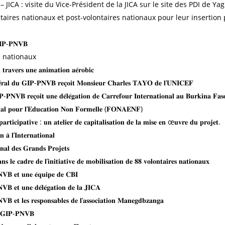
JICA : visite du Vice-Président de la JICA sur le site des PDI de Ya
ires nationaux et post-volontaires nationaux pour leur insertion pr
 𝐆𝐈𝐏-𝐏𝐍𝐕𝐁
s nationaux
𝐫𝐚𝐯𝐞𝐫𝐬 𝐮𝐧𝐞 𝐚𝐧𝐢𝐦𝐚𝐭𝐢𝐨𝐧 𝐚𝐞́𝐫𝐨𝐛𝐢𝐜
́𝐧𝐞́𝐫𝐚𝐥 𝐝𝐮 𝐆𝐈𝐏-𝐏𝐍𝐕𝐁 𝐫𝐞𝐜̧𝐨𝐢𝐭 𝐌𝐨𝐧𝐬𝐢𝐞𝐮𝐫 𝐂𝐡𝐚𝐫𝐥𝐞𝐬 𝐓𝐀𝐘𝐎 𝐝𝐞 𝐥’𝐔𝐍𝐈𝐂𝐄𝐅
𝐏-𝐏𝐍𝐕𝐁 𝐫𝐞𝐜̧𝐨𝐢𝐭 𝐮𝐧𝐞 𝐝𝐞́𝐥𝐞́𝐠𝐚𝐭𝐢𝐨𝐧 𝐝𝐞 𝐂𝐚𝐫𝐫𝐞𝐟𝐨𝐮𝐫 𝐈𝐧𝐭𝐞𝐫𝐧𝐚𝐭𝐢𝐨𝐧𝐚𝐥 𝐚𝐮 𝐁𝐮𝐫𝐤𝐢𝐧𝐚 𝐅𝐚𝐬
𝐚𝐥 𝐩𝐨𝐮𝐫 𝐥’𝐄𝐝𝐮𝐜𝐚𝐭𝐢𝐨𝐧 𝐍𝐨𝐧 𝐅𝐨𝐫𝐦𝐞𝐥𝐥𝐞 (𝐅𝐎𝐍𝐀𝐄𝐍𝐅)
𝐩𝐚𝐫𝐭𝐢𝐜𝐢𝐩𝐚𝐭𝐢𝐯𝐞 : 𝐮𝐧 𝐚𝐭𝐞𝐥𝐢𝐞𝐫 𝐝𝐞 𝐜𝐚𝐩𝐢𝐭𝐚𝐥𝐢𝐬𝐚𝐭𝐢𝐨𝐧 𝐝𝐞 𝐥𝐚 𝐦𝐢𝐬𝐞 𝐞𝐧 œ𝐮𝐯𝐫𝐞 𝐝𝐮 𝐩𝐫𝐨𝐣𝐞𝐭.
𝐧 𝐚̀ 𝐥’𝐈𝐧𝐭𝐞𝐫𝐧𝐚𝐭𝐢𝐨𝐧𝐚𝐥
𝐚𝐥 𝐝𝐞𝐬 𝐆𝐫𝐚𝐧𝐝𝐬 𝐏𝐫𝐨𝐣𝐞𝐭𝐬
𝐥𝐞 𝐜𝐚𝐝𝐫𝐞 𝐝𝐞 𝐥’𝐢𝐧𝐢𝐭𝐢𝐚𝐭𝐢𝐯𝐞 𝐝𝐞 𝐦𝐨𝐛𝐢𝐥𝐢𝐬𝐚𝐭𝐢𝐨𝐧 𝐝𝐞 𝟖𝟖 𝐯𝐨𝐥𝐨𝐧𝐭𝐚𝐢𝐫𝐞𝐬 𝐧𝐚𝐭𝐢𝐨𝐧𝐚𝐮𝐱
𝐍𝐕𝐁 𝐞𝐭 𝐮𝐧𝐞 𝐞́𝐪𝐮𝐢𝐩𝐞 𝐝𝐞 𝐂𝐁𝐈
𝐕𝐁 𝐞𝐭 𝐮𝐧𝐞 𝐝𝐞́𝐥𝐞́𝐠𝐚𝐭𝐢𝐨𝐧 𝐝𝐞 𝐥𝐚 𝐉𝐈𝐂𝐀
𝐕𝐁 𝐞𝐭 𝐥𝐞𝐬 𝐫𝐞𝐬𝐩𝐨𝐧𝐬𝐚𝐛𝐥𝐞𝐬 𝐝𝐞 𝐥’𝐚𝐬𝐬𝐨𝐜𝐢𝐚𝐭𝐢𝐨𝐧 𝐌𝐚𝐧𝐞𝐠𝐝𝐛𝐳𝐚𝐧𝐠𝐚
𝐚𝐮 𝐆𝐈𝐏-𝐏𝐍𝐕𝐁