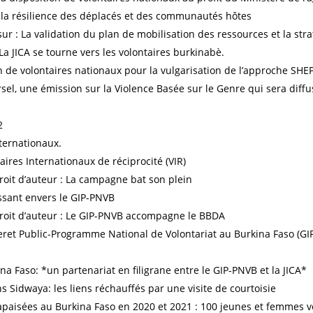
 la résilience des déplacés et des communautés hôtes
 sur : La validation du plan de mobilisation des ressources et la st
a JICA se tourne vers les volontaires burkinabè.
n de volontaires nationaux pour la vulgarisation de l’approche SHE
rsel, une émission sur la Violence Basée sur le Genre qui sera diff
2
nternationaux.
ires Internationaux de réciprocité (VIR)
roit d’auteur : La campagne bat son plein
sant envers le GIP-PNVB
droit d’auteur : Le GIP-PNVB accompagne le BBDA
et Public-Programme National de Volontariat au Burkina Faso (GI
na Faso: *un partenariat en filigrane entre le GIP-PNVB et la JICA*
ns Sidwaya: les liens réchauffés par une visite de courtoisie
apaisées au Burkina Faso en 2020 et 2021 : 100 jeunes et femmes v